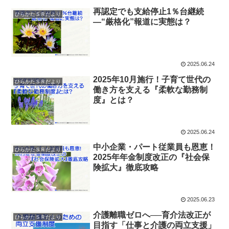
再認定でも支給停止1％台継続
ひらかたＳＲだより
―“厳格化”報道に実態は？
2025.06.24
2025年10月施行！子育て世代の
ひらかたＳＲだより
働き方を支える『柔軟な勤務制
度』とは？
2025.06.24
中小企業・パート従業員も恩恵！
ひらかたＳＲだより
2025年年金制度改正の『社会保
険拡大』徹底攻略
2025.06.23
介護離職ゼロへ──育介法改正が
ひらかたＳＲだより
目指す「仕事と介護の両立支援」