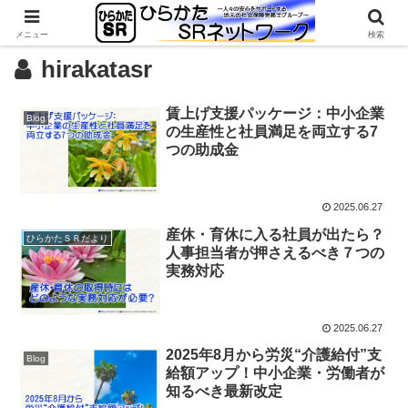
メニュー
検索
hirakatasr
賃上げ支援パッケージ：中小企業
Blog
の生産性と社員満足を両立する7
つの助成金
2025.06.27
産休・育休に入る社員が出たら？
ひらかたＳＲだより
人事担当者が押さえるべき７つの
実務対応
2025.06.27
2025年8月から労災“介護給付”支
Blog
給額アップ！中小企業・労働者が
知るべき最新改定