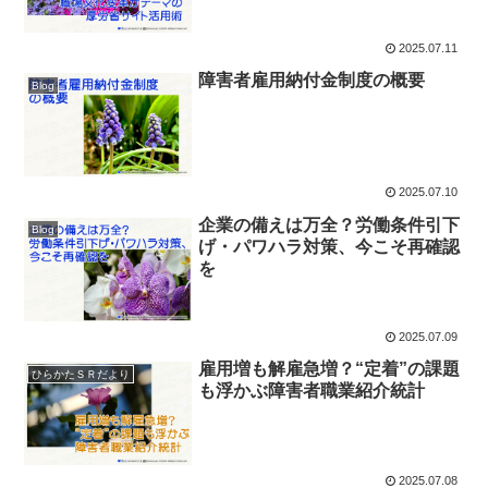
2025.07.11
障害者雇用納付金制度の概要
Blog
2025.07.10
企業の備えは万全？労働条件引下
Blog
げ・パワハラ対策、今こそ再確認
を
2025.07.09
雇用増も解雇急増？“定着”の課題
ひらかたＳＲだより
も浮かぶ障害者職業紹介統計
2025.07.08