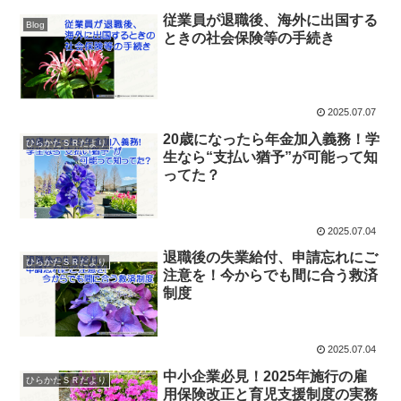
従業員が退職後、海外に出国する
Blog
ときの社会保険等の手続き
2025.07.07
20歳になったら年金加入義務！学
ひらかたＳＲだより
生なら“支払い猶予”が可能って知
ってた？
2025.07.04
退職後の失業給付、申請忘れにご
ひらかたＳＲだより
注意を！今からでも間に合う救済
制度
2025.07.04
中小企業必見！2025年施行の雇
ひらかたＳＲだより
用保険改正と育児支援制度の実務