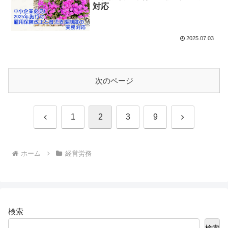
対応
2025.07.03
次のページ
前
次
1
2
3
9
へ
へ
ホーム
経営労務
検索