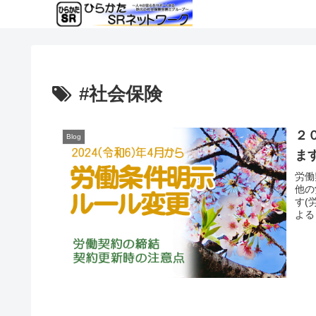
#社会保険
２
Blog
ま
労働
他の
す(
よる
され