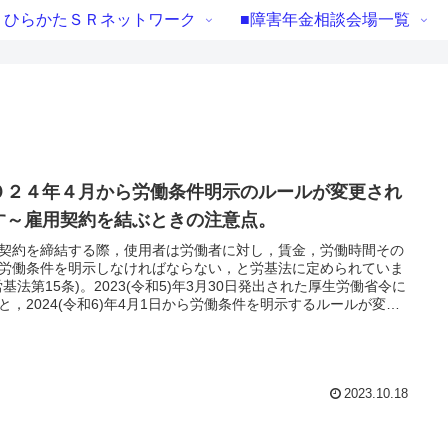
ひらかたＳＲネットワーク
■障害年金相談会場一覧
０２４年４月から労働条件明示のルールが変更され
す～雇用契約を結ぶときの注意点。
契約を締結する際，使用者は労働者に対し，賃金，労働時間その
労働条件を明示しなければならない，と労基法に定められていま
労基法第15条)。2023(令和5)年3月30日発出された厚生労働省令に
と，2024(令和6)年4月1日から労働条件を明示するルールが変更
ます。
2023.10.18