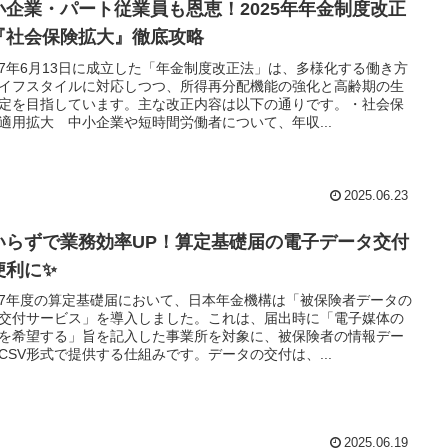
小企業・パート従業員も恩恵！2025年年金制度改正
『社会保険拡大』徹底攻略
7年6月13日に成立した「年金制度改正法」は、多様化する働き方
イフスタイルに対応しつつ、所得再分配機能の強化と高齢期の生
定を目指しています。主な改正内容は以下の通りです。・社会保
適用拡大 中小企業や短時間労働者について、年収...
2025.06.23
いらずで業務効率UP！算定基礎届の電子データ交付
便利に✨
7年度の算定基礎届において、日本年金機構は「被保険者データの
交付サービス」を導入しました。これは、届出時に「電子媒体の
を希望する」旨を記入した事業所を対象に、被保険者の情報デー
CSV形式で提供する仕組みです。データの交付は、...
2025.06.19