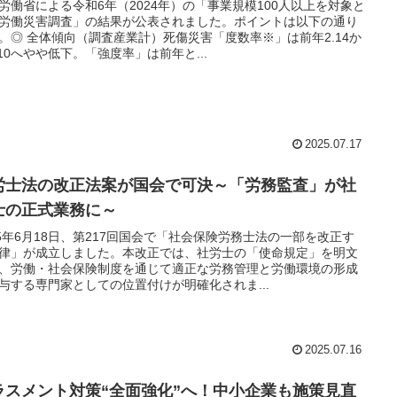
労働省による令和6年（2024年）の「事業規模100人以上を対象と
労働災害調査」の結果が公表されました。ポイントは以下の通り
。◎ 全体傾向（調査産業計）死傷災害「度数率※」は前年2.14か
.10へやや低下。「強度率」は前年と...
2025.07.17
労士法の改正法案が国会で可決～「労務監査」が社
士の正式業務に～
25年6月18日、第217回国会で「社会保険労務士法の一部を改正す
律」が成立しました。本改正では、社労士の「使命規定」を明文
、労働・社会保険制度を通じて適正な労務管理と労働環境の形成
与する専門家としての位置付けが明確化されま...
2025.07.16
ラスメント対策“全面強化”へ！中小企業も施策見直