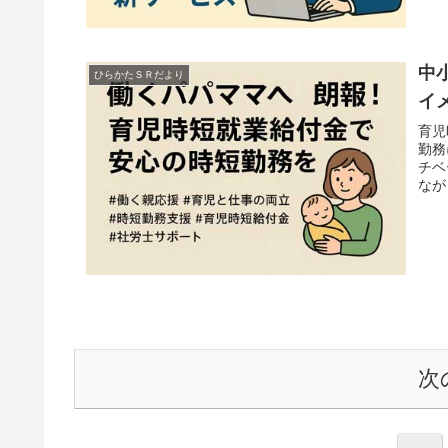
中
ひらかたＳＲだより
イ
育児
勤務
チベ
なが
次