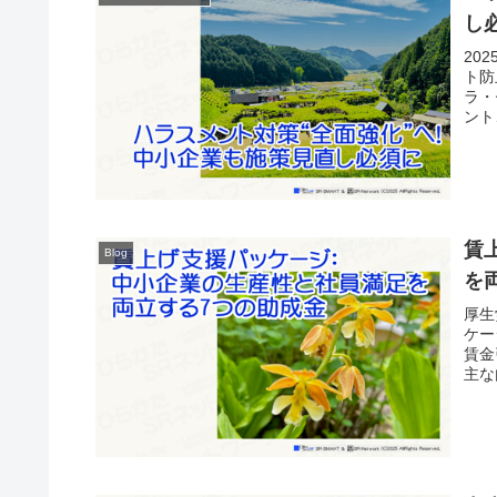
し
20
ト防
ラ・
ント
賃
Blog
を
厚生
ケー
賃金
主な