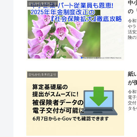
中
ひらかたＳＲだより
の
令和
やラ
活安
険の
紙
ひらかたＳＲだより
が
令和
電子
交付
タを