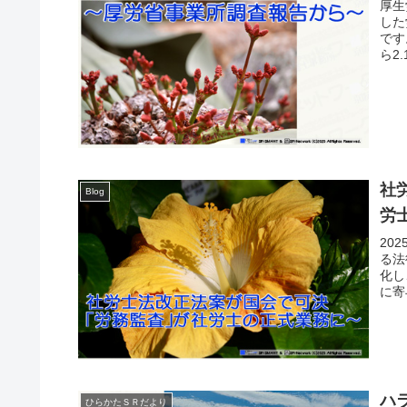
厚生
した
です
ら2
社
Blog
労
20
る法
化し
に寄
ハ
ひらかたＳＲだより