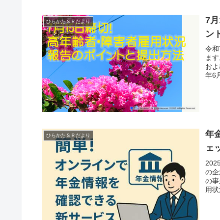
7
ひらかたＳＲだより
ン
令和
ます
およ
年6
年
ひらかたＳＲだより
ェ
20
の企
の事
用状