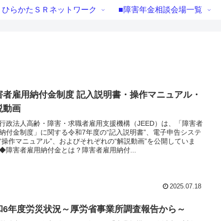
ひらかたＳＲネットワーク
■障害年金相談会場一覧
害者雇用納付金制度 記入説明書・操作マニュアル・
説動画
行政法人高齢・障害・求職者雇用支援機構（JEED）は、「障害者
納付金制度」に関する令和7年度の“記入説明書”、電子申告システ
“操作マニュアル”、およびそれぞれの“解説動画”を公開していま
◆障害者雇用納付金とは？障害者雇用納付...
2025.07.18
和6年度労災状況～厚労省事業所調査報告から～