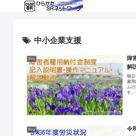
中小企業支援
障
Blog
解
独立
雇用
ムの
す。
令
Blog