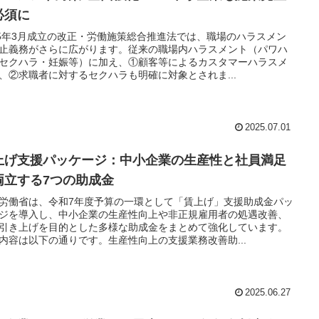
必須に
25年3月成立の改正・労働施策総合推進法では、職場のハラスメン
止義務がさらに広がります。従来の職場内ハラスメント（パワハ
セクハラ・妊娠等）に加え、①顧客等によるカスタマーハラスメ
、②求職者に対するセクハラも明確に対象とされま...
2025.07.01
上げ支援パッケージ：中小企業の生産性と社員満足
両立する7つの助成金
労働省は、令和7年度予算の一環として「賃上げ」支援助成金パッ
ジを導入し、中小企業の生産性向上や非正規雇用者の処遇改善、
引き上げを目的とした多様な助成金をまとめて強化しています。
内容は以下の通りです。生産性向上の支援業務改善助...
2025.06.27